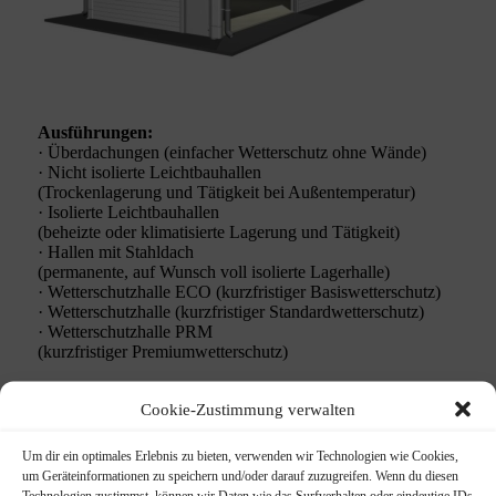
Ausführungen:
· Überdachungen (einfacher Wetterschutz ohne Wände)
· Nicht isolierte Leichtbauhallen
(Trockenlagerung und Tätigkeit bei Außentemperatur)
· Isolierte Leichtbauhallen
(beheizte oder klimatisierte Lagerung und Tätigkeit)
· Hallen mit Stahldach
(permanente, auf Wunsch voll isolierte Lagerhalle)
· Wetterschutzhalle ECO (kurzfristiger Basiswetterschutz)
· Wetterschutzhalle (kurzfristiger Standardwetterschutz)
· Wetterschutzhalle PRM
(kurzfristiger Premiumwetterschutz)
Cookie-Zustimmung verwalten
Um dir ein optimales Erlebnis zu bieten, verwenden wir Technologien wie Cookies,
um Geräteinformationen zu speichern und/oder darauf zuzugreifen. Wenn du diesen
Technologien zustimmst, können wir Daten wie das Surfverhalten oder eindeutige IDs