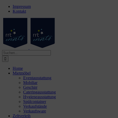
Zum
Facebook
Instagram
Impressum
Inhalt
Kontakt
springen
Suche
nach:
Home
Mietmöbel
Eventausstattung
Mobiliar
Geschirr
Cateringausstattung
Hygieneausstattung
Spülcontainer
Verkaufstände
Verkaufsware
Zeltverleih