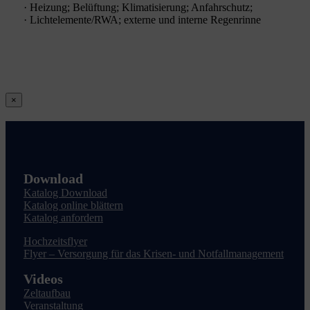
· Heizung; Belüftung; Klimatisierung; Anfahrschutz;
· Lichtelemente/RWA; externe und interne Regenrinne
Close
×
product
quick
view
Download
Katalog Download
Katalog online blättern
Katalog anfordern
Hochzeitsflyer
Flyer – Versorgung für das Krisen- und Notfallmanagement
Videos
Zeltaufbau
Veranstaltung