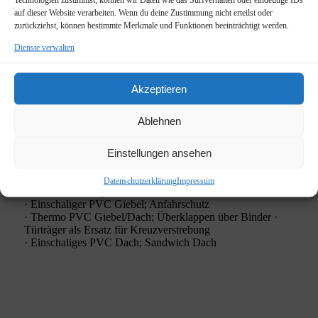
auf dieser Website verarbeiten. Wenn du deine Zustimmung nicht erteilst oder
zurückziehst, können bestimmte Merkmale und Funktionen beeinträchtigt werden.
Dienste verwalten
Akzeptieren
Ablehnen
Einstellungen ansehen
Datenschutzerklärung
Impressum
Dacheindeckung:
· Einschaliger PVC Giebel; Anfahrschutz
· Thermo PVC Giebel/Dach; Überklappen über Binder ·
Türträger als Ersatz für Kreuzverstrebung
· Einschaliges PVC Dach; Sandwich Dach