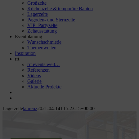
Großzelte
Küchenzelte & temporäre Bauten
Lagerzelte
Pagoden- und Sternzelte
VIP- Partyzelte
Zeltausstattung
Eventplanung
Wunschschmiede
Themenwelten
Inspiration
rrt
rrt events weil…
Referenzen
Videos
Galerie
Aktuelle Projekte
Lagerzelte
laurenz
2021-04-14T15:23:15+00:00