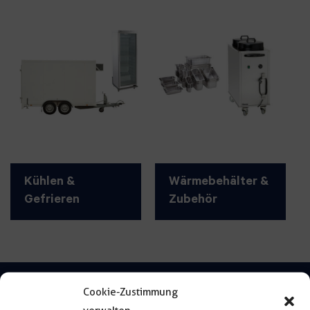
Kühlen &
Wärmebehälter &
Gefrieren
Zubehör
Cookie-Zustimmung