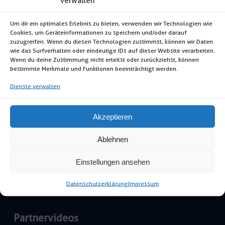
verwalten
Download
Um dir ein optimales Erlebnis zu bieten, verwenden wir Technologien wie
Katalog Download
Cookies, um Geräteinformationen zu speichern und/oder darauf
zuzugreifen. Wenn du diesen Technologien zustimmst, können wir Daten
Katalog online blättern
wie das Surfverhalten oder eindeutige IDs auf dieser Website verarbeiten.
Katalog anfordern
Wenn du deine Zustimmung nicht erteilst oder zurückziehst, können
bestimmte Merkmale und Funktionen beeinträchtigt werden.
Hochzeitsflyer
Dienste verwalten
Flyer – Versorgung für das Krisen- und
Notfallmanagement
Akzeptieren
Ablehnen
Videos
Einstellungen ansehen
Zeltaufbau
Veranstaltung
Datenschutzerklärung
Impressum
Eiszeitaufbau
Partnervideos