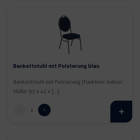
Menge
Bankettstuhl mit Polsterung blau
Bankettstuhl mit Polsterung (Funktion: indoor;
Maße: 93 x 41 x […]
Bankettstuhl
mit
Polsterung
blau