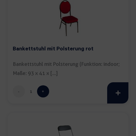
Menge
Bankettstuhl mit Polsterung rot
Bankettstuhl mit Polsterung (Funktion: indoor;
Maße: 93 x 41 x […]
Bankettstuhl
mit
Polsterung
rot
Menge