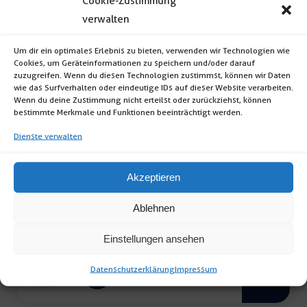
Cookie-Zustimmung
verwalten
natur
Menge
Um dir ein optimales Erlebnis zu bieten, verwenden wir Technologien wie
Cookies, um Geräteinformationen zu speichern und/oder darauf
zuzugreifen. Wenn du diesen Technologien zustimmst, können wir Daten
wie das Surfverhalten oder eindeutige IDs auf dieser Website verarbeiten.
Wenn du deine Zustimmung nicht erteilst oder zurückziehst, können
bestimmte Merkmale und Funktionen beeinträchtigt werden.
Dienste verwalten
Akzeptieren
Polsterstuhl famous
Ablehnen
Polsterstuhl famous (Material: Gestell:
massives Buchholz gebeizt und lackiert;
Einstellungen ansehen
Sitzbezug […]
Datenschutzerklärung
Impressum
Polsterstuhl
famous