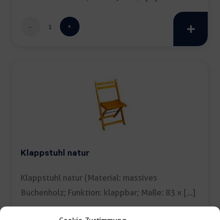
Hochzeitsstuhl
Chiavari
silber
Menge
Klappstuhl natur
Klappstuhl natur (Material: massives
Buchenholz; Funktion: klappbar; Maße: 83 x […]
Klappstuhl