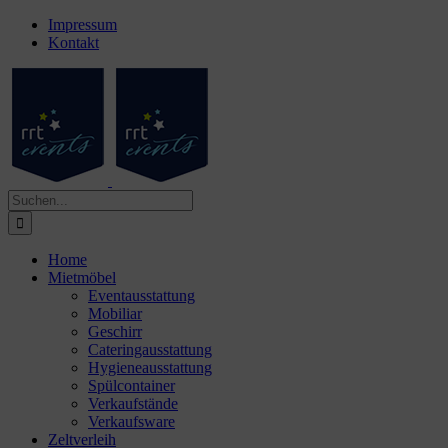
Zum
Facebook
Instagram
Impressum
Inhalt
Kontakt
springen
Suche
nach:
Home
Mietmöbel
Eventausstattung
Mobiliar
Geschirr
Cateringausstattung
Hygieneausstattung
Spülcontainer
Verkaufstände
Verkaufsware
Zeltverleih