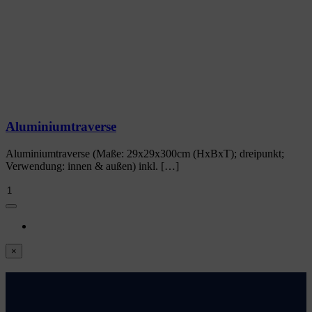
Aluminiumtraverse
Aluminiumtraverse (Maße: 29x29x300cm (HxBxT); dreipunkt;
Verwendung: innen & außen) inkl. […]
Aluminiumtraverse
Menge
Close
×
product
quick
view