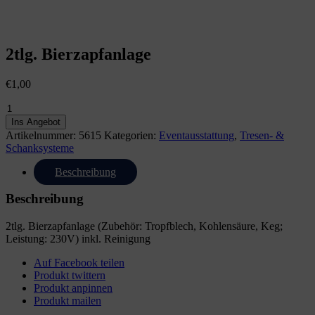
2tlg. Bierzapfanlage
€
1,00
2tlg.
Bierzapfanlage
Ins Angebot
Menge
Artikelnummer:
5615
Kategorien:
Eventausstattung
,
Tresen- &
Schanksysteme
Beschreibung
Beschreibung
2tlg. Bierzapfanlage (Zubehör: Tropfblech, Kohlensäure, Keg;
Leistung: 230V) inkl. Reinigung
Auf Facebook teilen
Produkt twittern
Produkt anpinnen
Produkt mailen