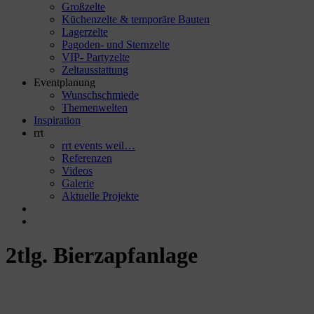
Großzelte
Küchenzelte & temporäre Bauten
Lagerzelte
Pagoden- und Sternzelte
VIP- Partyzelte
Zeltausstattung
Eventplanung
Wunschschmiede
Themenwelten
Inspiration
rrt
rrt events weil…
Referenzen
Videos
Galerie
Aktuelle Projekte
2tlg. Bierzapfanlage