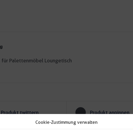
ng
e für Palettenmöbel Loungetisch
Produkt twittern
Produkt anpinnen
Cookie-Zustimmung verwalten