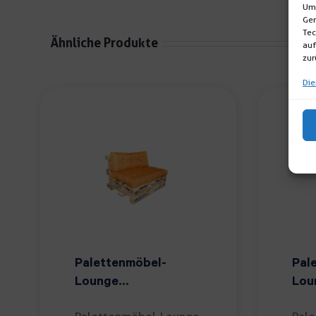
Um 
Ger
Tec
Ähnliche Produkte
auf
zur
Die
Palettenmöbel-
Pal
Lounge
Lou
flamed/orange