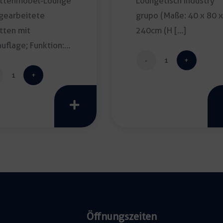
ettenmöbel-Lounge
Loungetisch Industry
gearbeitete
grupo (Maße: 40 x 80 
tten mit
240cm (H […]
auflage; Funktion:
n & außen; Maße:
Loungetisch
Palettenmöbel-
Industry
Lounge
grupo
weiß
anthrazit
Menge
Menge
Öffnungszeiten