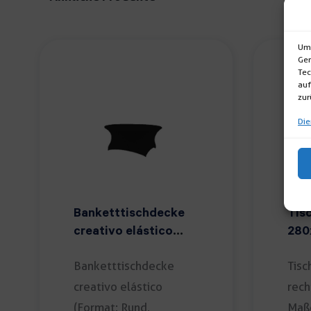
Um 
Ger
Tec
auf
zur
Die
Banketttischdecke
Tis
creativo elástico
280
schwarz
Banketttischdecke
Tisc
creativo elástico
rech
(Format: Rund,
Maß