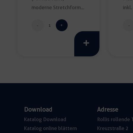
moderne Stretchform;
inkl.
Durchmesser: 180cm;
Farbe: […]
Banketttischdecke
creativo
elástico
schwarz
Menge
Download
Adresse
Katalog Download
Rollis rollend
Katalog online blättern
Kreuzstraße 2