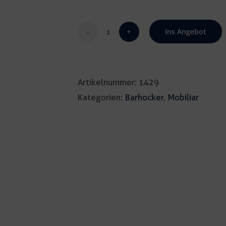
Ins Angebot
Barhocker
Z-
Form
Artikelnummer:
1429
weiß
Kategorien:
Barhocker
,
Mobiliar
Menge