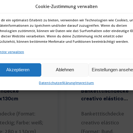
Cookie-Zustimmung verwalten
dir ein optimales Erlebnis zu bieten, verwenden wir Technologien wie Cookies, 
äteinformationen zu speichern und/oder darauf zuzugreifen. Wenn du diesen
hnologien zustimmst, können wir Daten wie das Surfverhalten oder eindeutige I
 dieser Website verarbeiten. Wenn du deine Zustimmung nicht erteilst oder
ückziehst, können bestimmte Merkmale und Funktionen beeinträchtigt werden.
nste verwalten
Akzeptieren
Ablehnen
Einstellungen anseh
Datenschutzerklärung
Impressum
chdecke
Banketttischdecke
x130cm
creativo elástico
bordeeaux
hdecke (Format:
Banketttischdecke
teckig; Farbe: weiß;
creativo elástico
e: 280 x 130cm)
(Format: Rund,