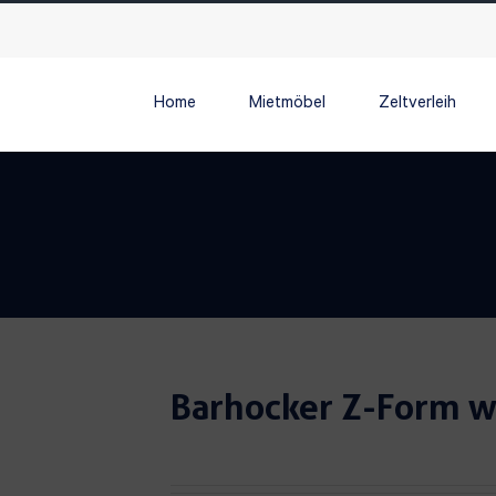
Home
Mietmöbel
Zeltverleih
Barhocker Z-Form w