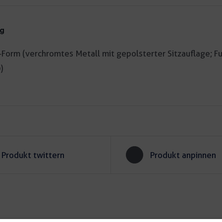
ng
Form (verchromtes Metall mit gepolsterter Sitzauflage; Fu
)
Produkt twittern
Produkt anpinnen