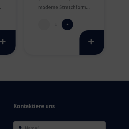
moderne Stretchform;
Durchmesser: 150cm;
Farbe: […]
ecke
Banketttischdecke
creativo
elástico
schwarz
Menge
Kontaktiere uns