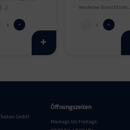
 […]
moderne Stretchform;
Durchmesser: 180cm;
Farbe: […]
Tischdecke
Banketttischd
280x130cm
creativo
Menge
elástico
bordeeaux
Menge
Öffnungszeiten
e Theken GmbH
Montags bis Freitags: