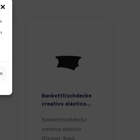
um
Ds
en
Banketttischdecke
creativo elástico
schwarz
Banketttischdecke
creativo elástico
(Format: Rund,