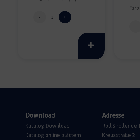
Farb
Rein
Banketttisch
76x183cm
Menge
Download
Adresse
Katalog Download
Rollis rollend
Katalog online blättern
Kreuzstraße 2