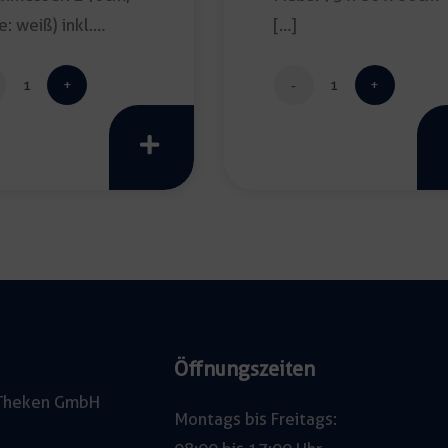
e: weiß) inkl.
[…]
igung […]
Banketttischdecke
Sitztisch
gran
creativo
240cm
vintage
Menge
Menge
Öffnungszeiten
e Theken GmbH
Montags bis Freitags: