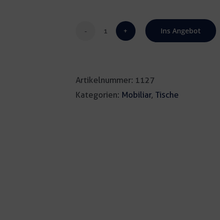
Ins Angebot
Diner-
Table
Pair
Artikelnummer:
1127
weiß
Kategorien:
Mobiliar
,
Tische
Menge