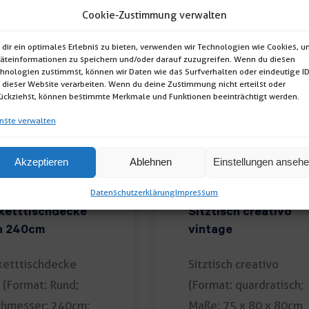
Cookie-Zustimmung verwalten
dir ein optimales Erlebnis zu bieten, verwenden wir Technologien wie Cookies, 
äteinformationen zu speichern und/oder darauf zuzugreifen. Wenn du diesen
hnologien zustimmst, können wir Daten wie das Surfverhalten oder eindeutige I
 dieser Website verarbeiten. Wenn du deine Zustimmung nicht erteilst oder
ückziehst, können bestimmte Merkmale und Funktionen beeinträchtigt werden.
nste verwalten
Akzeptieren
Ablehnen
Einstellungen anseh
Datenschutzerklärung
Impressum
ketttischdecke
Sitztisch creativo
n 240cm
vintage
etttischdecke
Sitztisch creativo
 (Format: Rund;
(Format: quardratisch;
chmesser: 240cm;
Maße: 75 x 80 x 80cm