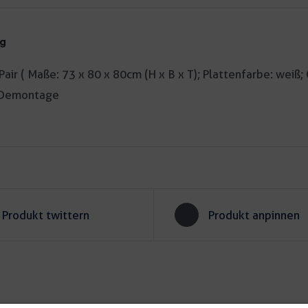
ng
Pair ( Maße: 73 x 80 x 80cm (H x B x T); Plattenfarbe: weiß; 
 Demontage
Produkt twittern
Produkt anpinnen