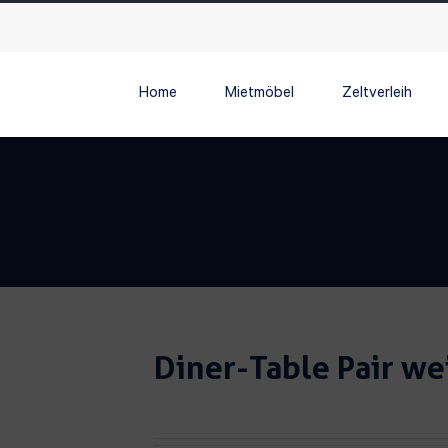
Home
Mietmöbel
Zeltverleih
Diner-Table Pair we