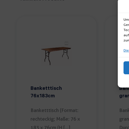
Um 
Ger
Tec
auf
zur
Die
Banketttisch
Ban
76x183cm
gra
Banketttisch (Format:
Bank
rechteckig; Maße: 76 x
gran
183 x 76cm (H […]
Dur