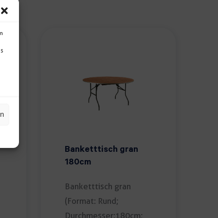
um
Ds
en
Banketttisch gran
180cm
Banketttisch gran
(Format: Rund;
Durchmesser:180cm;