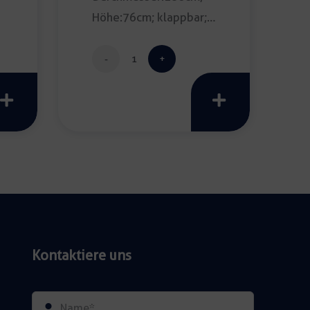
Höhe:76cm; klappbar;
Tipp: Tischdecke
empfohlen) […]
Banketttisch
gran
180cm
Menge
Kontaktiere uns