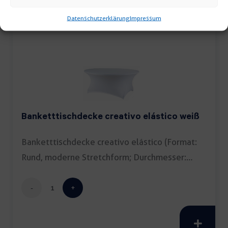
Menge
Datenschutzerklärung
Impressum
Banketttischdecke creativo elástico weiß
Banketttischdecke creativo elástico (Format:
Rund, moderne Stretchform; Durchmesser:
180cm; Farbe: […]
Banketttischdecke
creativo
elástico