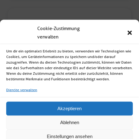
Menge
Cookie-Zustimmung
verwalten
Um dir ein optimales Erlebnis zu bieten, verwenden wir Technologien wie
Cookies, um Geräteinformationen zu speichern und/oder darauf
zuzugreifen. Wenn du diesen Technologien zustimmst, können wir Daten
Banketttischdecke gran 240cm
wie das Surfverhalten oder eindeutige IDs auf dieser Website verarbeiten.
Wenn du deine Zustimmung nicht erteilst oder zurückziehst, können
bestimmte Merkmale und Funktionen beeinträchtigt werden.
Banketttischdecke gran (Format: Rund;
Dienste verwalten
Durchmesser: 240cm; Farbe: weiß) inkl.
Reinigung […]
Akzeptieren
Banketttischdecke
Ablehnen
gran
240cm
Einstellungen ansehen