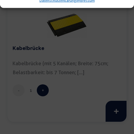
Datenschutzerklärung
Impressum
Kabelbrücke
Kabelbrücke (mit 5 Kanälen; Breite: 75cm;
Belastbarkeit: bis 7 Tonnen; […]
Kabelbrücke
Menge