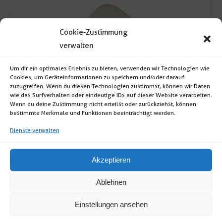
Menge
Cookie-Zustimmung
verwalten
Um dir ein optimales Erlebnis zu bieten, verwenden wir Technologien wie
Cookies, um Geräteinformationen zu speichern und/oder darauf
Teller "Stonecast" 27cm Barley white
zuzugreifen. Wenn du diesen Technologien zustimmst, können wir Daten
wie das Surfverhalten oder eindeutige IDs auf dieser Website verarbeiten.
Teller „Stonecast“ (Material: Porzellan; Form:
Wenn du deine Zustimmung nicht erteilst oder zurückziehst, können
bestimmte Merkmale und Funktionen beeinträchtigt werden.
dreieckig; Durchmesser: 27cm; Farbe: Stonecast
Dienste verwalten
[…]
Teller
Akzeptieren
"Stonecast"
Ablehnen
27cm
Barley
Einstellungen ansehen
white