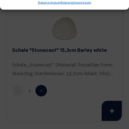
Datenschutzerklärung
Impressum
Menge
Schale "Stonecast" 15,3cm Barley white
Schale „Stonecast“ (Material: Porzellan; Form:
dreieckig; Durchmesser: 15,3cm; Inhalt: 26cl;
[…]
Schale
"Stonecast"
15,3cm
Barley