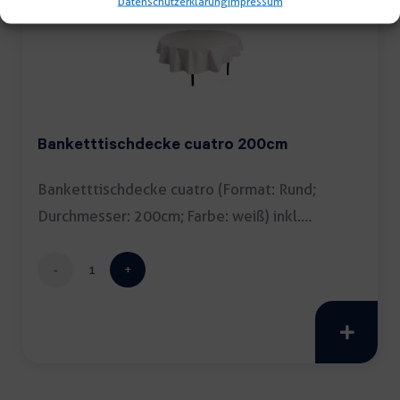
Datenschutzerklärung
Impressum
Banketttischdecke cuatro 200cm
Banketttischdecke cuatro (Format: Rund;
Durchmesser: 200cm; Farbe: weiß) inkl.
Reinigung […]
Banketttischdecke
cuatro
200cm
Menge