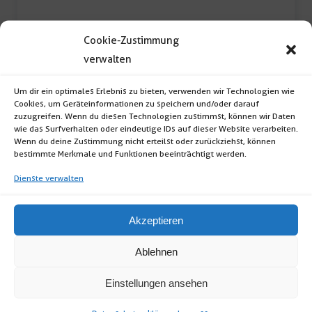
Cookie-Zustimmung
verwalten
Um dir ein optimales Erlebnis zu bieten, verwenden wir Technologien wie
Sitztisch creativo vintage
Cookies, um Geräteinformationen zu speichern und/oder darauf
zuzugreifen. Wenn du diesen Technologien zustimmst, können wir Daten
wie das Surfverhalten oder eindeutige IDs auf dieser Website verarbeiten.
Sitztisch creativo (Format: quardratisch; Maße:
Wenn du deine Zustimmung nicht erteilst oder zurückziehst, können
bestimmte Merkmale und Funktionen beeinträchtigt werden.
75 x 80 x 80cm […]
Dienste verwalten
Sitztisch
Akzeptieren
creativo
vintage
Ablehnen
Menge
Einstellungen ansehen