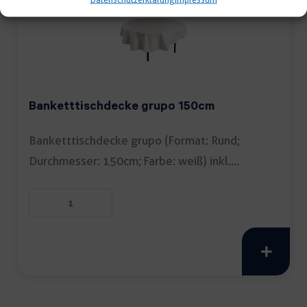
Banketttischdecke grupo 150cm
Banketttischdecke grupo (Format: Rund;
Durchmesser: 150cm; Farbe: weiß) inkl.
Reinigung […]
Banketttischdecke
grupo
150cm
Menge