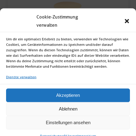
Cookie-Zustimmung
verwalten
Um dir ein optimales Erlebnis zu bieten, verwenden wir Technologien wie
Banketttisch cuatro 150cm
Cookies, um Geräteinformationen zu speichern und/oder darauf
zuzugreifen. Wenn du diesen Technologien zustimmst, können wir Daten
wie das Surfverhalten oder eindeutige IDs auf dieser Website verarbeiten.
Banketttisch cuatro (Format: Rund;
Wenn du deine Zustimmung nicht erteilst oder zurückziehst, können
Durchmesser:150cm; Höhe:76cm; klappbar;
bestimmte Merkmale und Funktionen beeinträchtigt werden.
Tipp: Tischdecke empfohlen) […]
Dienste verwalten
Banketttisch
Akzeptieren
cuatro
150cm
Ablehnen
Menge
Einstellungen ansehen
Datenschutzerklärung
Impressum