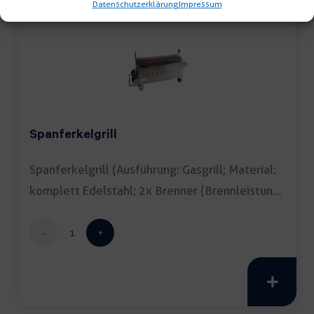
Datenschutzerklärung
Impressum
Spanferkelgrill
Spanferkelgrill (Ausführung: Gasgrill; Material:
komplett Edelstahl; 2x Brenner (Brennleistung:
13,5kW);Stromanschluss: […]
Spanferkelgrill
Menge