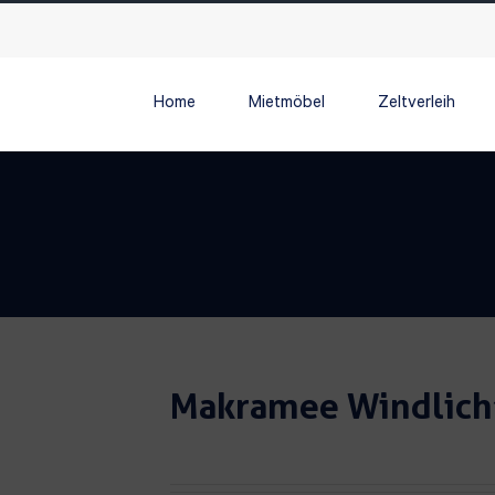
Home
Mietmöbel
Zeltverleih
Makramee Windlich