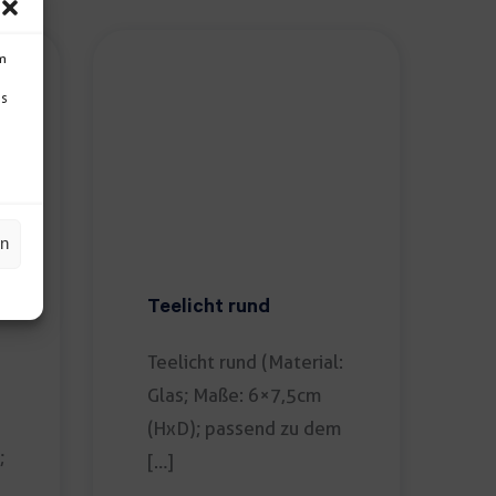
um
Ds
en
Teelicht rund
Teelicht rund (Material:
Glas; Maße: 6×7,5cm
(HxD); passend zu dem
;
[…]