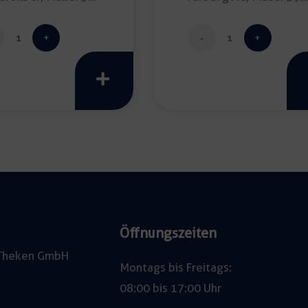
[…]
5-
5-
armiger
armiger
Kerzenleuchter
Kerzenleuchte
King
King
Royal
Royal
Menge
"gold"
Menge
Öffnungszeiten
e Theken GmbH
Montags bis Freitags:
08:00 bis 17:00 Uhr