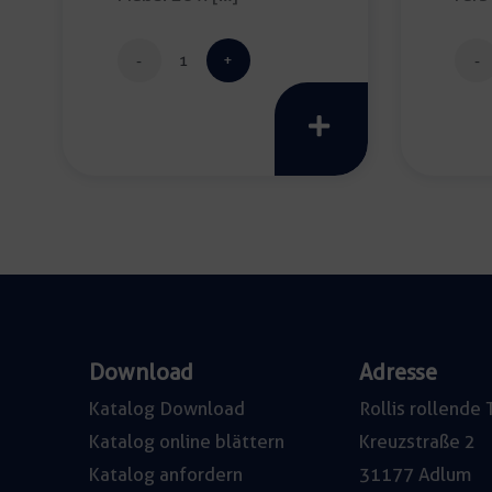
[…]
Windlicht
playa
pequeno
Menge
Download
Adresse
Katalog Download
Rollis rollend
Katalog online blättern
Kreuzstraße 2
Katalog anfordern
31177 Adlum