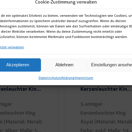
Cookie-Zustimmung verwalten
dir ein optimales Erlebnis zu bieten, verwenden wir Technologien wie Cookies, 
äteinformationen zu speichern und/oder darauf zuzugreifen. Wenn du diesen
hnologien zustimmst, können wir Daten wie das Surfverhalten oder eindeutige I
 dieser Website verarbeiten. Wenn du deine Zustimmung nicht erteilst oder
ückziehst, können bestimmte Merkmale und Funktionen beeinträchtigt werden.
nste verwalten
Akzeptieren
Ablehnen
Einstellungen anseh
Datenschutzerklärung
Impressum
rmiger
5-armiger
zenleuchter King
Kerzenleuchter King
al
Royal "gold"
miger
5-armiger
enleuchter King
Kerzenleuchter King
l (Material: Metall;
Royal (Material: Metall
e: silber; Maße: 59
Farbe: gold; Maße: 59