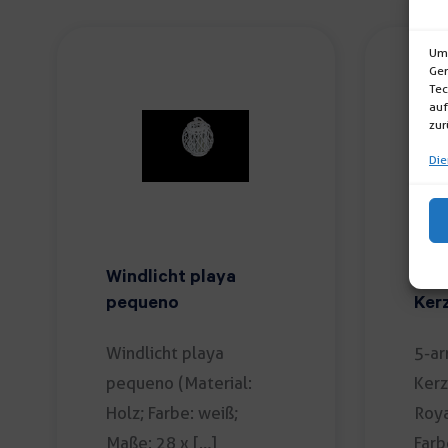
Um 
Ger
Tec
auf
zur
Die
Windlicht playa
5-a
pequeno
Ker
Roy
Windlicht playa
5-ar
pequeno (Material:
Kerz
Holz; Farbe: weiß;
Roya
Maße: 28 x […]
Farb