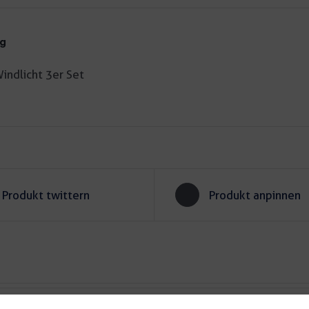
ng
ndlicht 3er Set
Produkt twittern
Produkt anpinnen