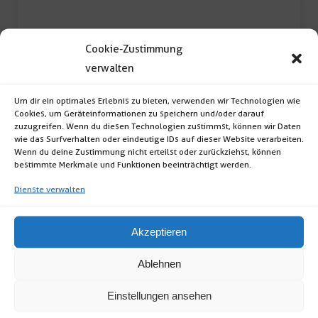
Cookie-Zustimmung
verwalten
Um dir ein optimales Erlebnis zu bieten, verwenden wir Technologien wie
Cookies, um Geräteinformationen zu speichern und/oder darauf
Schaltpult
zuzugreifen. Wenn du diesen Technologien zustimmst, können wir Daten
wie das Surfverhalten oder eindeutige IDs auf dieser Website verarbeiten.
Wenn du deine Zustimmung nicht erteilst oder zurückziehst, können
Schaltpult (zur individuellen Farbwahl von LED-
bestimmte Merkmale und Funktionen beeinträchtigt werden.
Strahlern; Steuerung per DMX Funksteuerung)
Dienste verwalten
[…]
Schaltpult
Akzeptieren
Menge
Ablehnen
Einstellungen ansehen