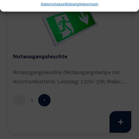
Datenschutzerklärung
Impressum
Notausgangsleuchte
Notausgangsleuchte (Notausgangslampe mit
Notstrombatterie; Leistung: 230V/ 5W; Maße:
39,2x19x3cm; Verwendung: […]
Notausgangsleuchte
Menge