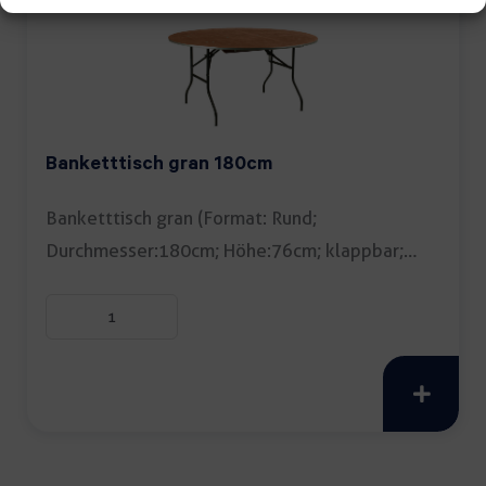
Banketttisch gran 180cm
Banketttisch gran (Format: Rund;
Durchmesser:180cm; Höhe:76cm; klappbar;
Tipp: Tischdecke empfohlen) […]
Banketttisch
gran
180cm
Menge