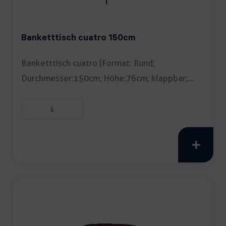
Banketttisch cuatro 150cm
Banketttisch cuatro (Format: Rund;
Durchmesser:150cm; Höhe:76cm; klappbar;
Tipp: Tischdecke empfohlen) […]
Banketttisch
cuatro
150cm
Menge