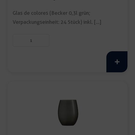
Glas de colores (Becker 0,3l grün;
Verpackungseinheit: 24 Stück) inkl. […]
Glas
de
colores
grün
Menge