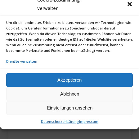
verwalten
Glas de colores klar
Um dir ein optimales Erlebnis zu bieten, verwenden wir Technologien wie
Glas de colores (Becker 0,3l klar;
Cookies, um Geräteinformationen zu speichern und/oder darauf
Verpackungseinheit: 24 Stück) inkl. […]
zuzugreifen. Wenn du diesen Technologien zustimmst, können wir Daten
wie das Surfverhalten oder eindeutige IDs auf dieser Website verarbeiten.
Wenn du deine Zustimmung nicht erteilst oder zurückziehst, können
bestimmte Merkmale und Funktionen beeinträchtigt werden.
Glas
Dienste verwalten
de
colores
Akzeptieren
klar
Menge
Ablehnen
Einstellungen ansehen
Datenschutzerklärung
Impressum