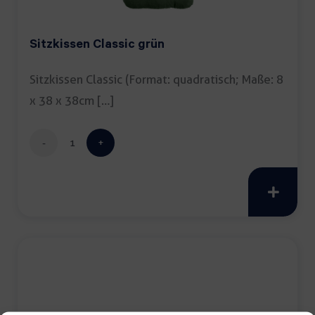
Sitzkissen Classic grün
Sitzkissen Classic (Format: quadratisch; Maße: 8
x 38 x 38cm […]
Sitzkissen
Classic
grün
Menge