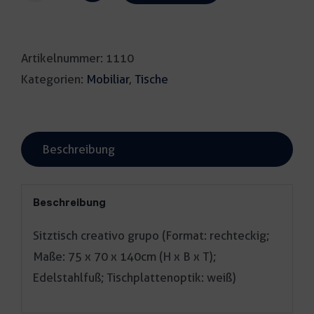
creativo
grupo
Artikelnummer:
1110
weiß
Kategorien:
Mobiliar
,
Tische
Menge
Beschreibung
Beschreibung
Sitztisch creativo grupo (Format: rechteckig;
Maße: 75 x 70 x 140cm (H x B x T);
Edelstahlfuß; Tischplattenoptik: weiß)