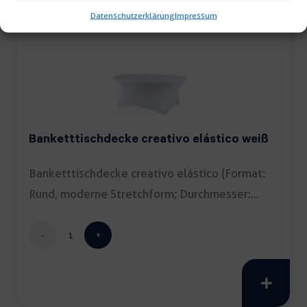
Datenschutzerklärung
Impressum
Banketttischdecke creativo elástico weiß
Banketttischdecke creativo elástico (Format:
Rund, moderne Stretchform; Durchmesser:
150cm; Farbe: […]
Banketttischdecke
creativo
elástico
weiß