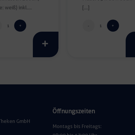
e: weiß) inkl.
[…]
igung […]
Banketttischdecke
Sitztisch
cuatro
creativo
200cm
vintage
Menge
Menge
Öffnungszeiten
e Theken GmbH
Montags bis Freitags: