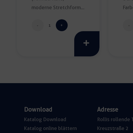
moderne Stretchform;
Farb
Durchmesser: 180cm;
Rein
Farbe: […]
Banketttischdecke
creativo
elástico
schwarz
Menge
Download
Adresse
Katalog Download
Rollis rollend
Katalog online blättern
Kreuzstraße 2