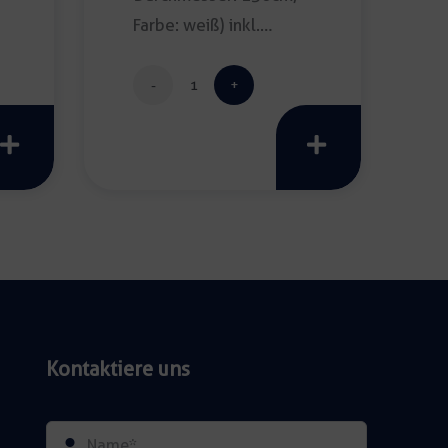
Farbe: weiß) inkl.
Reinigung […]
Banketttischdecke
grupo
150cm
Menge
Kontaktiere uns