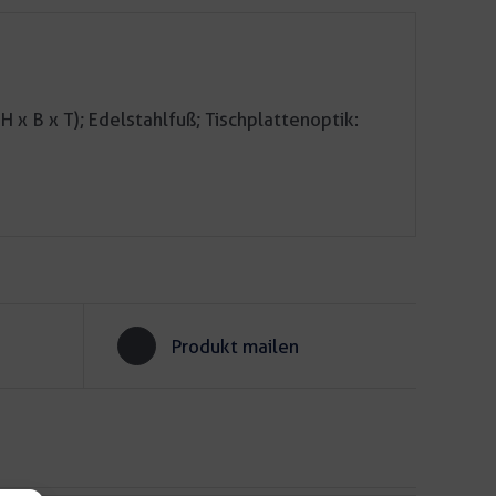
 x B x T); Edelstahlfuß; Tischplattenoptik:
Produkt mailen