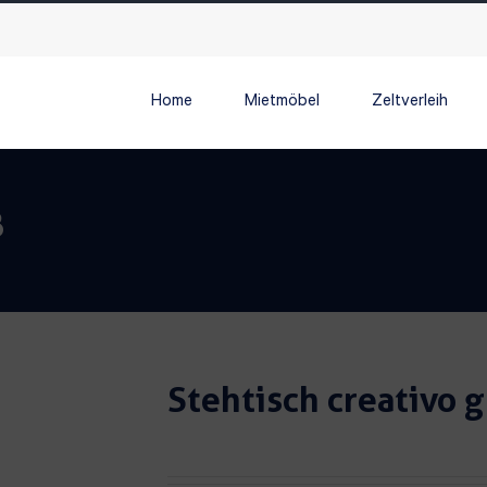
Home
Mietmöbel
Zeltverleih
ß
Stehtisch creativo 