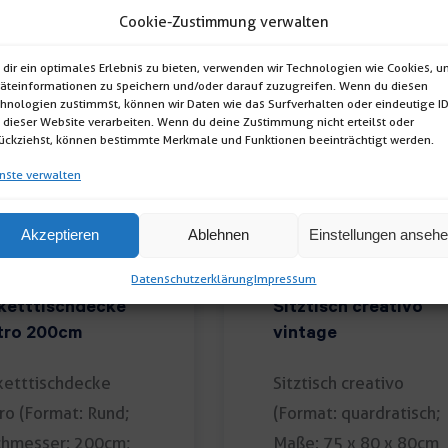
Cookie-Zustimmung verwalten
dir ein optimales Erlebnis zu bieten, verwenden wir Technologien wie Cookies, 
äteinformationen zu speichern und/oder darauf zuzugreifen. Wenn du diesen
hnologien zustimmst, können wir Daten wie das Surfverhalten oder eindeutige I
 dieser Website verarbeiten. Wenn du deine Zustimmung nicht erteilst oder
ückziehst, können bestimmte Merkmale und Funktionen beeinträchtigt werden.
nste verwalten
Akzeptieren
Ablehnen
Einstellungen anseh
Datenschutzerklärung
Impressum
ketttischdecke
Sitztisch creativo
tro 200cm
vintage
etttischdecke
Sitztisch creativo
ro (Format: Rund;
(Format: quardratisch;
chmesser: 200cm;
Maße: 75 x 80 x 80cm