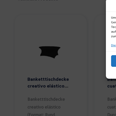
Um 
Ger
Tec
auf
zur
Die
Banketttischdecke
Ban
creativo elástico
cua
schwarz
Banketttischdecke
Bank
creativo elástico
cuat
(Format: Rund,
Dur