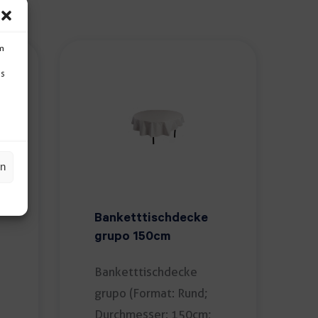
um
Ds
en
Banketttischdecke
grupo 150cm
Banketttischdecke
grupo (Format: Rund;
Durchmesser: 150cm;