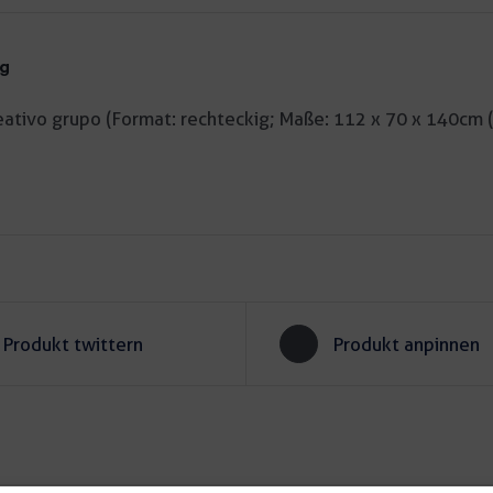
ng
eativo grupo (Format: rechteckig; Maße: 112 x 70 x 140cm (H
Produkt twittern
Produkt anpinnen