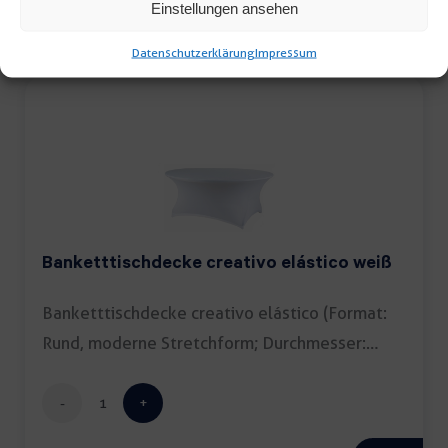
Einstellungen ansehen
Tischtuchklammern
Menge
Datenschutzerklärung
Impressum
Banketttischdecke creativo elástico weiß
Banketttischdecke creativo elástico (Format:
Rund, moderne Stretchform; Durchmesser:
180cm; Farbe: […]
Banketttischdecke
creativo