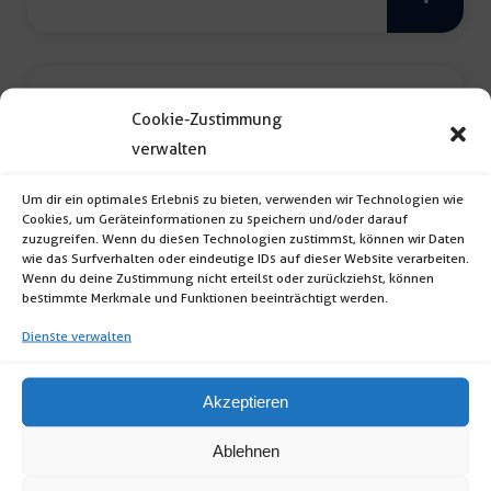
Menge
Cookie-Zustimmung
verwalten
Um dir ein optimales Erlebnis zu bieten, verwenden wir Technologien wie
Cookies, um Geräteinformationen zu speichern und/oder darauf
zuzugreifen. Wenn du diesen Technologien zustimmst, können wir Daten
wie das Surfverhalten oder eindeutige IDs auf dieser Website verarbeiten.
Skirting inkl. Tischtuchklammern
Wenn du deine Zustimmung nicht erteilst oder zurückziehst, können
bestimmte Merkmale und Funktionen beeinträchtigt werden.
Skirting inkl. Tischtuchklammern (Format:
Dienste verwalten
rechteckig; Farbe: weiß; Maße: 410 x […]
Akzeptieren
Skirting
Ablehnen
inkl.