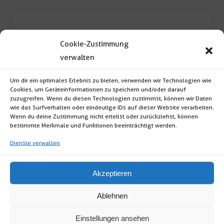
Cookie-Zustimmung
verwalten
Um dir ein optimales Erlebnis zu bieten, verwenden wir Technologien wie
Cookies, um Geräteinformationen zu speichern und/oder darauf
zuzugreifen. Wenn du diesen Technologien zustimmst, können wir Daten
LED-Bodenstrahler
wie das Surfverhalten oder eindeutige IDs auf dieser Website verarbeiten.
Wenn du deine Zustimmung nicht erteilst oder zurückziehst, können
bestimmte Merkmale und Funktionen beeinträchtigt werden.
LED-Bodenstrahler (Wahl aus 16 verschiedenen
Farben, Leistung: 230V; Maße: 19x22x14 […]
Dienste verwalten
Akzeptieren
LED-
Bodenstrahler
Ablehnen
Menge
Einstellungen ansehen