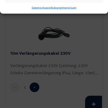
Datenschutzerklärung
Impressum
10m Verlängerungskabel 230V
Verlängerungskabel 230V (Leistung: 230V
Schuko Gummiverlängerung IP44; Länge: 10m)
inkl. […]
10m
Verlängerungskabel
230V