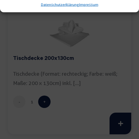
Datenschutzerklärung
Impressum
Tischdecke 200x130cm
Tischdecke (Format: rechteckig; Farbe: weiß;
Maße: 200 x 130cm) inkl. […]
Tischdecke
200x130cm
Menge