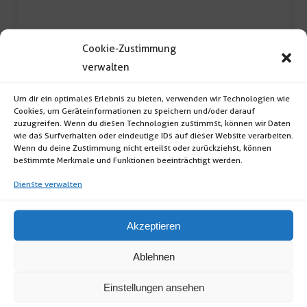
Cookie-Zustimmung
verwalten
Um dir ein optimales Erlebnis zu bieten, verwenden wir Technologien wie
Cookies, um Geräteinformationen zu speichern und/oder darauf
Tischdecke 130x130cm
zuzugreifen. Wenn du diesen Technologien zustimmst, können wir Daten
wie das Surfverhalten oder eindeutige IDs auf dieser Website verarbeiten.
Wenn du deine Zustimmung nicht erteilst oder zurückziehst, können
Tischdecke (Format: rechteckig; Farbe: weiß;
bestimmte Merkmale und Funktionen beeinträchtigt werden.
Maße: 130 x 130cm) inkl. […]
Dienste verwalten
Tischdecke
Akzeptieren
130x130cm
Ablehnen
Menge
Einstellungen ansehen