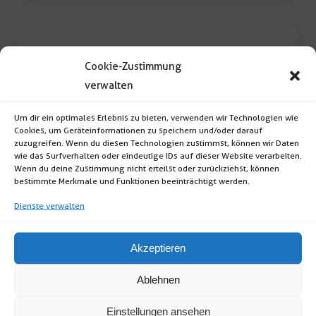
Cookie-Zustimmung
verwalten
Um dir ein optimales Erlebnis zu bieten, verwenden wir Technologien wie
Cookies, um Geräteinformationen zu speichern und/oder darauf
zuzugreifen. Wenn du diesen Technologien zustimmst, können wir Daten
Banketttisch grupo 120cm
wie das Surfverhalten oder eindeutige IDs auf dieser Website verarbeiten.
Wenn du deine Zustimmung nicht erteilst oder zurückziehst, können
bestimmte Merkmale und Funktionen beeinträchtigt werden.
Banketttisch grupo (Format: Rund;
Dienste verwalten
Durchmesser:120cm; Höhe:76cm; klappbar;
Tipp: Tischdecke empfohlen) […]
Akzeptieren
Banketttisch
Ablehnen
grupo
120cm
Einstellungen ansehen