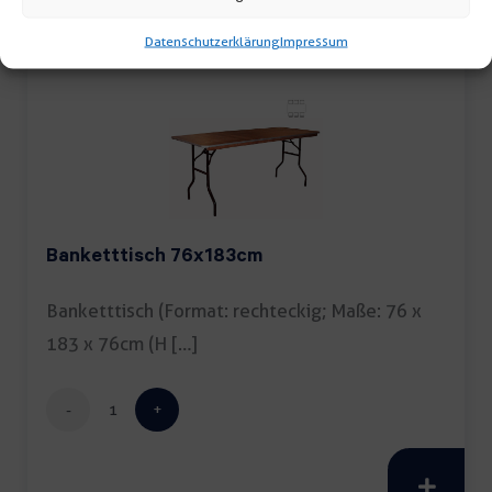
Menge
Datenschutzerklärung
Impressum
Banketttisch 76x183cm
Banketttisch (Format: rechteckig; Maße: 76 x
183 x 76cm (H […]
Banketttisch
76x183cm
Menge