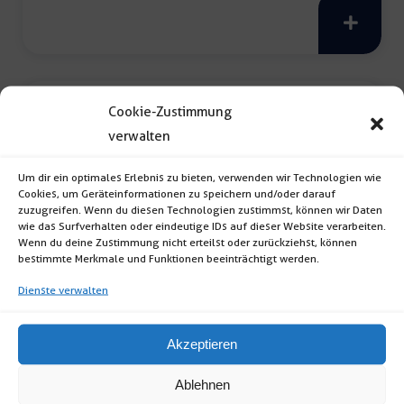
Menge
Cookie-Zustimmung
verwalten
Um dir ein optimales Erlebnis zu bieten, verwenden wir Technologien wie
Cookies, um Geräteinformationen zu speichern und/oder darauf
zuzugreifen. Wenn du diesen Technologien zustimmst, können wir Daten
wie das Surfverhalten oder eindeutige IDs auf dieser Website verarbeiten.
Wenn du deine Zustimmung nicht erteilst oder zurückziehst, können
Tischdecke 200x130cm
bestimmte Merkmale und Funktionen beeinträchtigt werden.
Dienste verwalten
Tischdecke (Format: rechteckig; Farbe: weiß;
Maße: 200 x 130cm) inkl. […]
Akzeptieren
Ablehnen
Tischdecke