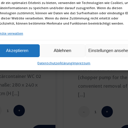
dir ein optimales Erlebnis zu bieten, verwenden wir Technologien wie Cookies, 
äteinformationen zu speichern und/oder darauf zuzugreifen. Wenn du diesen
hnologien zustimmst, können wir Daten wie das Surfverhalten oder eindeutige I
 dieser Website verarbeiten. Wenn du deine Zustimmung nicht erteilst oder
ückziehst, können bestimmte Merkmale und Funktionen beeinträchtigt werden.
nste verwalten
Akzeptieren
Ablehnen
Einstellungen anseh
itärcontainer WC
Abwasserbox
Datenschutzerklärung
Impressum
Waste water box
tärcontainer WC 02
(chopper pump for the
aße: 280 x 240 x
convenient removal of
m (H […]
[…]
Sanitärcontainer
Abwasserbox
WC
Menge