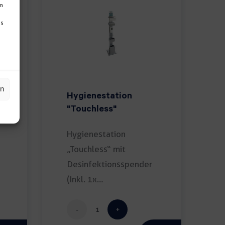
um
Ds
en
Hygienestation
"Touchless"
Hygienestation
„Touchless“ mit
Desinfektionsspender
(Inkl. 1x
Desinfektionsspender
sensorgesteuert;
Hygienestation
Inhalt: 1000ml; […]