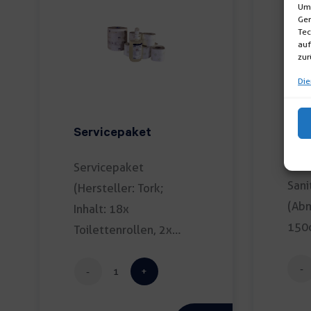
Um 
Ger
Tec
auf
zur
Die
Servicepaket
San
02
Servicepaket
Sani
(Hersteller: Tork;
(Abm
Inhalt: 18x
150c
Toilettenrollen, 2x
Handtuchpapier a 572
[…]
Servicepaket
Menge