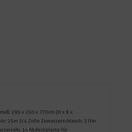
nmaß: 295 x 250 x 770cm (H x B x
hör: 25m 3/4 Zolle Zuwasserschlauch, 3 lfm
sserrohr, 1x Abdeckplatte für