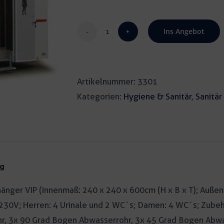
Ins Angebot
Toilettenanhänger
VIP
610
Artikelnummer:
3301
Menge
Kategorien:
Hygiene & Sanitär
,
Sanitär
ng
änger VIP (Innenmaß: 240 x 240 x 600cm (H x B x T); Auße
 230V; Herren: 4 Urinale und 2 WC´s; Damen: 4 WC´s; Zube
r, 3x 90 Grad Bogen Abwasserrohr, 3x 45 Grad Bogen Abwa