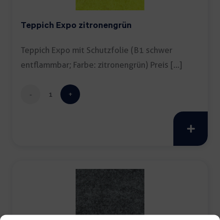
Teppich Expo zitronengrün
Teppich Expo mit Schutzfolie (B1 schwer
entflammbar; Farbe: zitronengrün) Preis […]
Teppich
Expo
zitronengrün
Menge