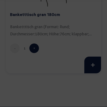
Banketttisch gran 180cm
Banketttisch gran (Format: Rund;
Durchmesser:180cm; Höhe:76cm; klappbar;
Tipp: Tischdecke empfohlen) […]
Banketttisch
gran
180cm
Menge