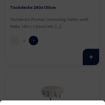
Tischdecke 280x130cm
Tischdecke (Format: rechteckig; Farbe: weiß;
Maße: 280 x 130cm) inkl. […]
Tischdecke
280x130cm
Menge