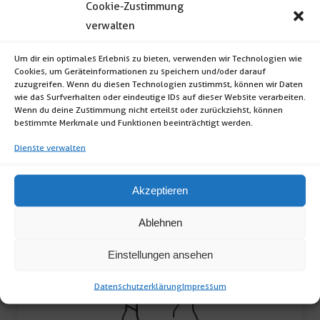
Cookie-Zustimmung
verwalten
Banketttischdecke cuatro 200cm
Um dir ein optimales Erlebnis zu bieten, verwenden wir Technologien wie
Banketttischdecke cuatro (Format: Rund;
Cookies, um Geräteinformationen zu speichern und/oder darauf
zuzugreifen. Wenn du diesen Technologien zustimmst, können wir Daten
Durchmesser: 200cm; Farbe: weiß) inkl.
wie das Surfverhalten oder eindeutige IDs auf dieser Website verarbeiten.
Wenn du deine Zustimmung nicht erteilst oder zurückziehst, können
Reinigung […]
bestimmte Merkmale und Funktionen beeinträchtigt werden.
Banketttischdecke
Dienste verwalten
cuatro
200cm
Akzeptieren
Menge
Ablehnen
Einstellungen ansehen
Datenschutzerklärung
Impressum