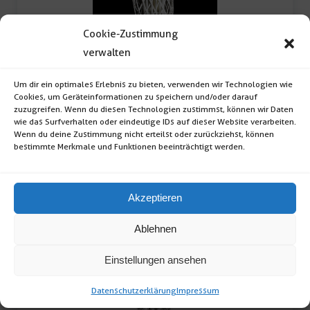
Cookie-Zustimmung
verwalten
Windlicht playa gran
Um dir ein optimales Erlebnis zu bieten, verwenden wir Technologien wie
Cookies, um Geräteinformationen zu speichern und/oder darauf
Windlicht playa gran (Material: Holz; Farbe:
zuzugreifen. Wenn du diesen Technologien zustimmst, können wir Daten
wie das Surfverhalten oder eindeutige IDs auf dieser Website verarbeiten.
weiß; Maße: 36 x […]
Wenn du deine Zustimmung nicht erteilst oder zurückziehst, können
bestimmte Merkmale und Funktionen beeinträchtigt werden.
Windlicht
Akzeptieren
playa
gran
Ablehnen
Menge
Einstellungen ansehen
Datenschutzerklärung
Impressum