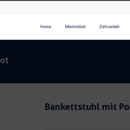
Home
Mietmöbel
Zeltverleih
rot
Bankettstuhl mit Po