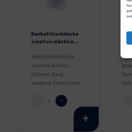
Ger
Tec
auf
zur
Banketttischdecke
Ban
creativo elástico
gru
weiß
Banketttischdecke
Bank
creativo elástico
grup
(Format: Rund,
Dur
moderne Stretchform;
Farb
Durchmesser: 180cm;
Rein
Farbe: […]
Banketttischdecke
creativo
elástico
weiß