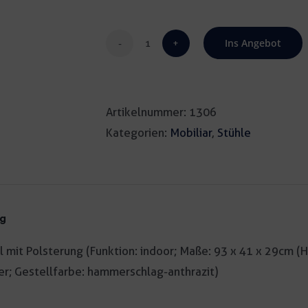
Ins Angebot
Bankettstuhl
mit
Polsterung
Artikelnummer:
1306
rot
Kategorien:
Mobiliar
,
Stühle
Menge
ng
 mit Polsterung (Funktion: indoor; Maße: 93 x 41 x 29cm (H
r; Gestellfarbe: hammerschlag-anthrazit)