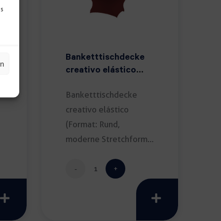
Ds
Banketttischdecke
en
creativo elástico
bordeaux
Banketttischdecke
creativo elástico
(Format: Rund,
moderne Stretchform;
Durchmesser: 150cm;
Farbe: […]
Banketttischdecke
creativo
elástico
bordeaux