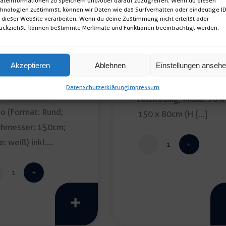
äteinformationen zu speichern und/oder darauf zuzugreifen. Wenn du diesen
hnologien zustimmst, können wir Daten wie das Surfverhalten oder eindeutige I
 dieser Website verarbeiten. Wenn du deine Zustimmung nicht erteilst oder
ückziehst, können bestimmte Merkmale und Funktionen beeinträchtigt werden.
ketttischdecke
Seminartisch weiß
Akzeptieren
Ablehnen
Einstellungen anseh
po 150cm
Seminartisch (Format:
Datenschutzerklärung
Impressum
etttischdecke
rechteckig; Maße: 76 x
o (Format: Rund;
150 x 80cm (H […]
chmesser: 150cm;
e: weiß) inkl.
Seminartisch
igung […]
weiß
Banketttischdecke
Menge
grupo
150cm
Menge