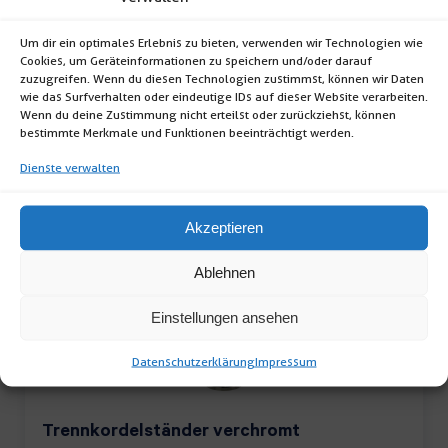
Garderobenständer (Garderobenständer auf 4
Um dir ein optimales Erlebnis zu bieten, verwenden wir Technologien wie
Rollen; H:182cm, B:180cm, T:64cm; Material:
Cookies, um Geräteinformationen zu speichern und/oder darauf
verchromtes […]
zuzugreifen. Wenn du diesen Technologien zustimmst, können wir Daten
wie das Surfverhalten oder eindeutige IDs auf dieser Website verarbeiten.
Wenn du deine Zustimmung nicht erteilst oder zurückziehst, können
Garderobenständer
bestimmte Merkmale und Funktionen beeinträchtigt werden.
Menge
Dienste verwalten
Akzeptieren
Ablehnen
Einstellungen ansehen
Datenschutzerklärung
Impressum
Trennkordelständer verchromt