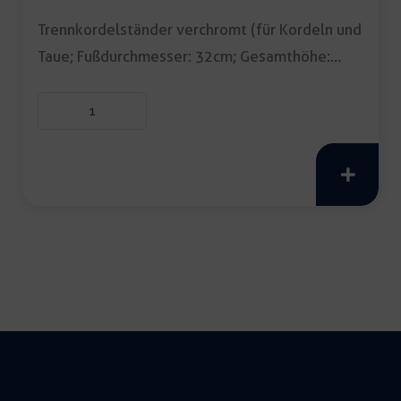
Trennkordelständer verchromt (für Kordeln und
Taue; Fußdurchmesser: 32cm; Gesamthöhe:
99cm; […]
Trennkordelständer
verchromt
Menge