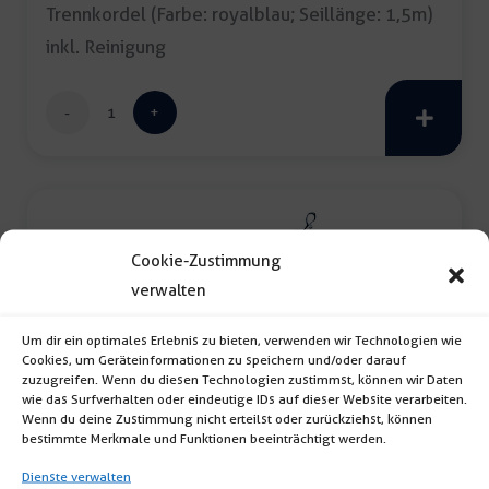
Trennkordel (Farbe: royalblau; Seillänge: 1,5m)
inkl. Reinigung
Trennkordel
royalblau
Menge
Cookie-Zustimmung
verwalten
Um dir ein optimales Erlebnis zu bieten, verwenden wir Technologien wie
Cookies, um Geräteinformationen zu speichern und/oder darauf
zuzugreifen. Wenn du diesen Technologien zustimmst, können wir Daten
Trennkordel schwarz
wie das Surfverhalten oder eindeutige IDs auf dieser Website verarbeiten.
Wenn du deine Zustimmung nicht erteilst oder zurückziehst, können
bestimmte Merkmale und Funktionen beeinträchtigt werden.
Trennkordel (Farbe: schwarz; Seillänge: 1,5m)
Dienste verwalten
inkl. Reinigung