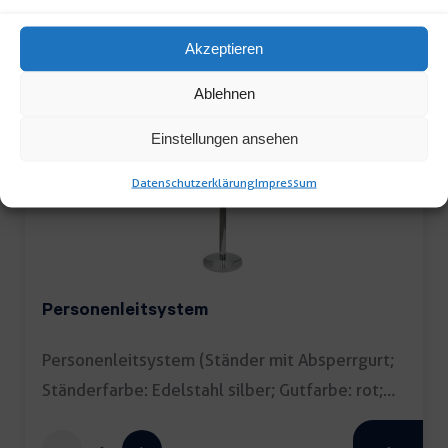
Trennkordel
Akzeptieren
schwarz
Ablehnen
Menge
Einstellungen ansehen
Datenschutzerklärung
Impressum
Personenleitsystem
Personenleitsystem (Ständer mit Absperrgurt;
Ständerfarbe: Edelstahl silber; Gutfarbe: rot;
Maße […]
Personenleitsystem