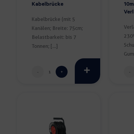
Kabelbrücke
10m
Ver
Kabelbrücke (mit 5
230
Verl
Kanälen; Breite: 75cm;
230V
Belastbarkeit: bis 7
Sch
Tonnen; […]
Gum
IP44
Kabelbrücke
[…]
Menge