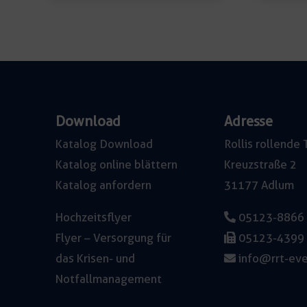
/
16A
CEE
Menge
Download
Adresse
Katalog Download
Rollis rollend
Katalog online blättern
Kreuzstraße 2
Katalog anfordern
31177 Adlum
Hochzeitsflyer
05123-8866
Flyer – Versorgung für
05123-4399
das Krisen- und
info@rrt-eve
Notfallmanagement