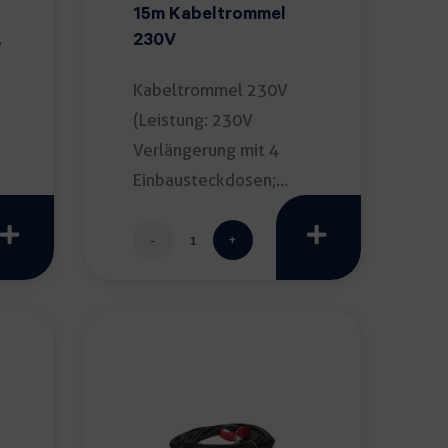
15m Kabeltrommel
230V
Kabeltrommel 230V
(Leistung: 230V
Verlängerung mit 4
Einbausteckdosen;
Stabiles Traggestell
15m
[…]
bel
Kabeltrommel
230V
Menge