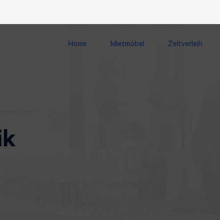
Home
Mietmöbel
Zeltverleih
ik