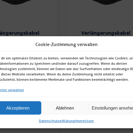
längerungskabel
Verlängerungskabel
V/16A
400V/32A
Cookie-Zustimmung verwalten
ängerungskabel
Verlängerungskabel
dir ein optimales Erlebnis zu bieten, verwenden wir Technologien wie Cookies, 
äteinformationen zu speichern und/oder darauf zuzugreifen. Wenn du diesen
 (Leistung: 400V /
400V (Leistung: 400V 
hnologien zustimmst, können wir Daten wie das Surfverhalten oder eindeutige I
 CEE
32A CEE
 dieser Website verarbeiten. Wenn du deine Zustimmung nicht erteilst oder
ückziehst, können bestimmte Merkmale und Funktionen beeinträchtigt werden.
miverlängerung
Gummiverlängerung
nste verwalten
; Länge: […]
IP44; Länge: […]
Verlängerungskabel
Verlängerungska
400V/16A
400V/32A
Akzeptieren
Ablehnen
Einstellungen anseh
Menge
Menge
Datenschutzerklärung
Impressum