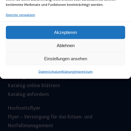
natur
bestimmte Merkmale und Funktionen beeinträchtigt werden.
Menge
Dienste verwalten
Akzeptieren
Ablehnen
Einstellungen ansehen
Download
Datenschutzerklärung
Impressum
Katalog Download
Katalog online blättern
Katalog anfordern
Hochzeitsflyer
Flyer – Versorgung für das Krisen- und
Notfallmanagement