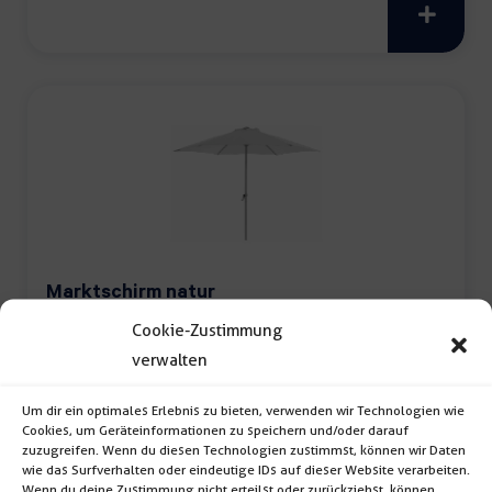
Menge
Marktschirm natur
Cookie-Zustimmung
Marktschirm (Durchmesser: 400cm; Farbe:
verwalten
natur) inkl. Reinigung & Ständer
Um dir ein optimales Erlebnis zu bieten, verwenden wir Technologien wie
Cookies, um Geräteinformationen zu speichern und/oder darauf
zuzugreifen. Wenn du diesen Technologien zustimmst, können wir Daten
Marktschirm
wie das Surfverhalten oder eindeutige IDs auf dieser Website verarbeiten.
Wenn du deine Zustimmung nicht erteilst oder zurückziehst, können